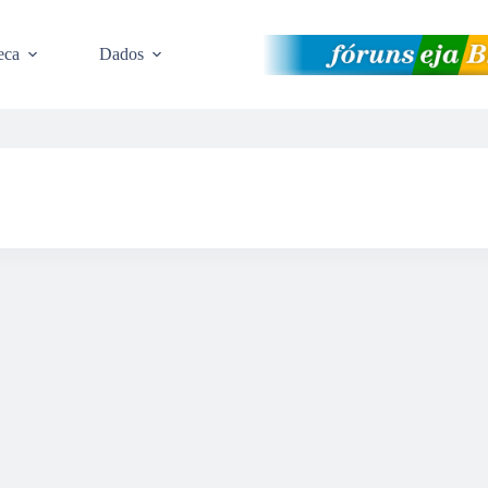
eca
Dados