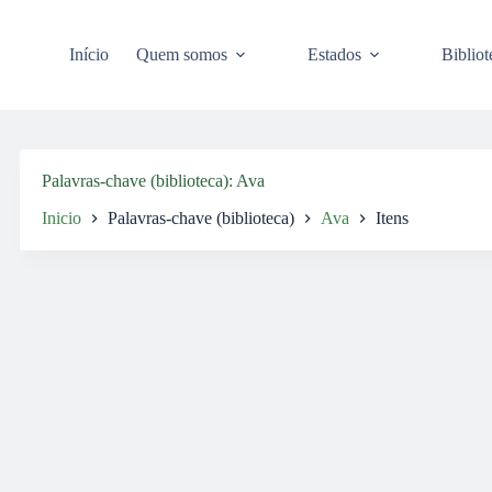
Pular
para
o
Início
Quem somos
Estados
Bibliot
conteúdo
Palavras-chave (biblioteca)
Ava
Inicio
Palavras-chave (biblioteca)
Ava
Itens