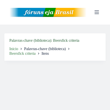
Pular
para
o
conteúdo
Palavras-chave (biblioteca)
Beersfick criteria
Inicio
Palavras-chave (biblioteca)
Beersfick criteria
Itens