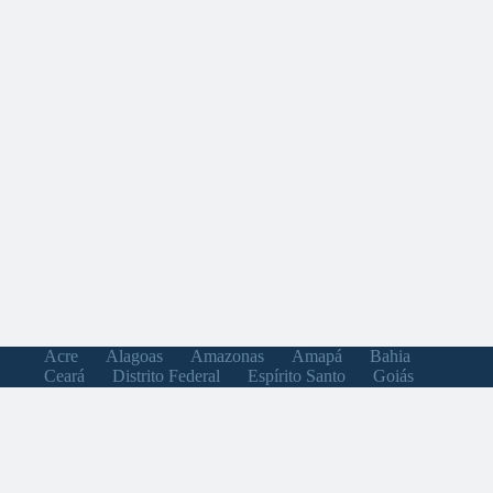
Acre
Alagoas
Amazonas
Amapá
Bahia
Ceará
Distrito Federal
Espírito Santo
Goiás
Maranhão
Minas Gerais
Mato Grosso do Sul
Mato Grosso
Pará
Paraíba
Pernambuco
Piauí
Paraná
Rio de Janeiro
Rio Grande do Norte
Rondônia
Roraima
Rio Grande do Sul
Santa Catarina
Sergipe