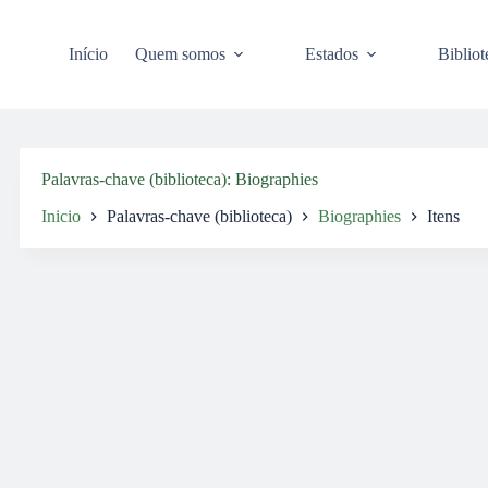
Pular
para
o
Início
Quem somos
Estados
Bibliot
conteúdo
Palavras-chave (biblioteca)
Biographies
Inicio
Palavras-chave (biblioteca)
Biographies
Itens