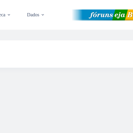
eca
Dados