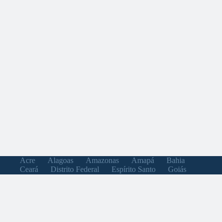
Acre
Alagoas
Amazonas
Amapá
Bahia
Ceará
Distrito Federal
Espírito Santo
Goiás
Maranhão
Minas Gerais
Mato Grosso do Sul
Mato Grosso
Pará
Paraíba
Pernambuco
Piauí
Paraná
Rio de Janeiro
Rio Grande do Norte
Rondônia
Roraima
Rio Grande do Sul
Santa Catarina
Sergipe