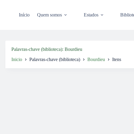
Pular
para
o
Início
Quem somos
Estados
Bibliot
conteúdo
Palavras-chave (biblioteca)
Bourdieu
Inicio
Palavras-chave (biblioteca)
Bourdieu
Itens