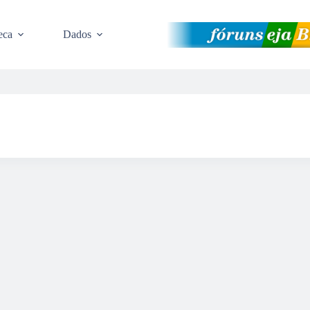
eca
Dados