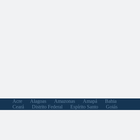
Acre
Alagoas
Amazonas
Amapá
Bahia
Ceará
Distrito Federal
Espírito Santo
Goiás
Maranhão
Minas Gerais
Mato Grosso do Sul
Mato Grosso
Pará
Paraíba
Pernambuco
Piauí
Paraná
Rio de Janeiro
Rio Grande do Norte
Rondônia
Roraima
Rio Grande do Sul
Santa Catarina
Sergipe