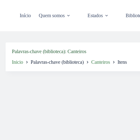
Pular
para
o
Início
Quem somos
Estados
Bibliot
conteúdo
Palavras-chave (biblioteca)
Canteiros
Inicio
Palavras-chave (biblioteca)
Canteiros
Itens