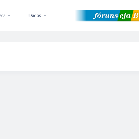
eca
Dados