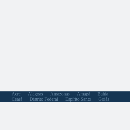
Acre
Alagoas
Amazonas
Amapá
Bahia
Ceará
Distrito Federal
Espírito Santo
Goiás
Maranhão
Minas Gerais
Mato Grosso do Sul
Mato Grosso
Pará
Paraíba
Pernambuco
Piauí
Paraná
Rio de Janeiro
Rio Grande do Norte
Rondônia
Roraima
Rio Grande do Sul
Santa Catarina
Sergipe