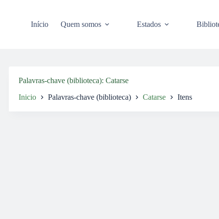
Pular
para
o
Início
Quem somos
Estados
Bibliot
conteúdo
Palavras-chave (biblioteca)
Catarse
Inicio
Palavras-chave (biblioteca)
Catarse
Itens