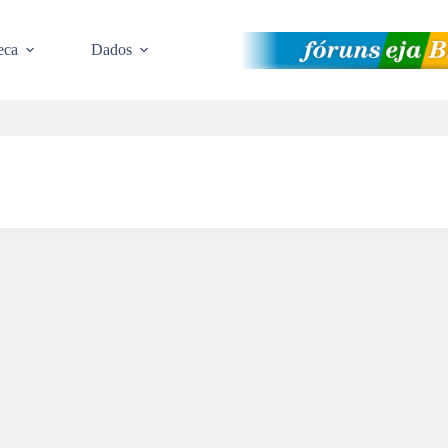
eca
Dados