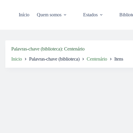
Pular
para
o
Início
Quem somos
Estados
Bibliot
conteúdo
Palavras-chave (biblioteca)
Centenário
Inicio
Palavras-chave (biblioteca)
Centenário
Itens