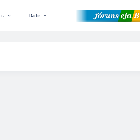
eca
Dados