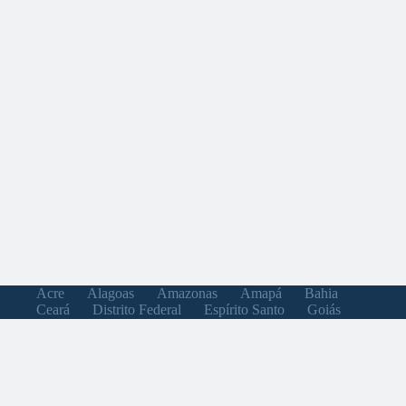
Acre
Alagoas
Amazonas
Amapá
Bahia
Ceará
Distrito Federal
Espírito Santo
Goiás
Maranhão
Minas Gerais
Mato Grosso do Sul
Mato Grosso
Pará
Paraíba
Pernambuco
Piauí
Paraná
Rio de Janeiro
Rio Grande do Norte
Rondônia
Roraima
Rio Grande do Sul
Santa Catarina
Sergipe