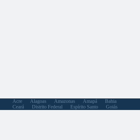
Acre
Alagoas
Amazonas
Amapá
Bahia
Ceará
Distrito Federal
Espírito Santo
Goiás
Maranhão
Minas Gerais
Mato Grosso do Sul
Mato Grosso
Pará
Paraíba
Pernambuco
Piauí
Paraná
Rio de Janeiro
Rio Grande do Norte
Rondônia
Roraima
Rio Grande do Sul
Santa Catarina
Sergipe