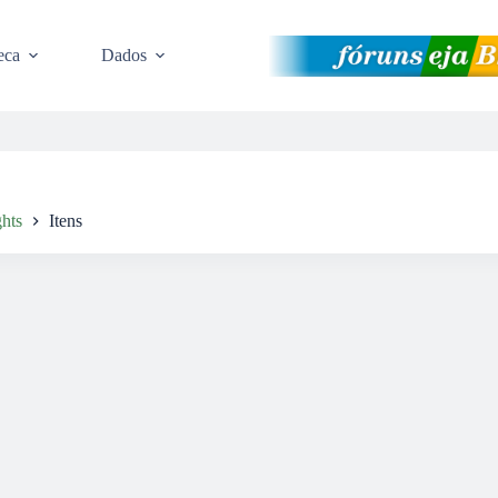
eca
Dados
hts
Itens