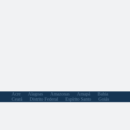
Acre
Alagoas
Amazonas
Amapá
Bahia
Ceará
Distrito Federal
Espírito Santo
Goiás
Maranhão
Minas Gerais
Mato Grosso do Sul
Mato Grosso
Pará
Paraíba
Pernambuco
Piauí
Paraná
Rio de Janeiro
Rio Grande do Norte
Rondônia
Roraima
Rio Grande do Sul
Santa Catarina
Sergipe