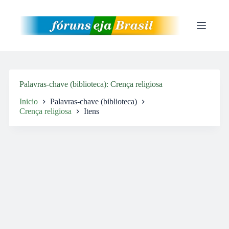
Pular
para
o
conteúdo
Palavras-chave (biblioteca)
Crença religiosa
Inicio
Palavras-chave (biblioteca)
Crença religiosa
Itens