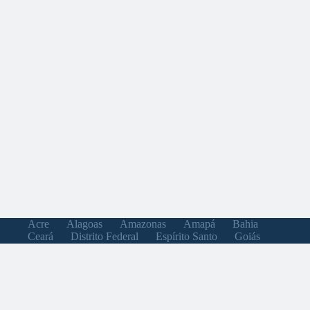
Acre
Alagoas
Amazonas
Amapá
Bahia
Ceará
Distrito Federal
Espírito Santo
Goiás
Maranhão
Minas Gerais
Mato Grosso do Sul
Mato Grosso
Pará
Paraíba
Pernambuco
Piauí
Paraná
Rio de Janeiro
Rio Grande do Norte
Rondônia
Roraima
Rio Grande do Sul
Santa Catarina
Sergipe