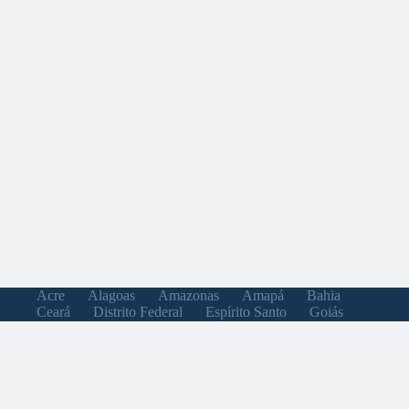
Acre
Alagoas
Amazonas
Amapá
Bahia
Ceará
Distrito Federal
Espírito Santo
Goiás
Maranhão
Minas Gerais
Mato Grosso do Sul
Mato Grosso
Pará
Paraíba
Pernambuco
Piauí
Paraná
Rio de Janeiro
Rio Grande do Norte
Rondônia
Roraima
Rio Grande do Sul
Santa Catarina
Sergipe