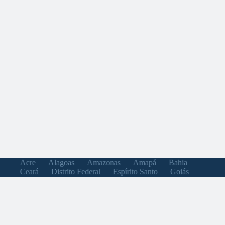
Acre
Alagoas
Amazonas
Amapá
Bahia
Ceará
Distrito Federal
Espírito Santo
Goiás
Maranhão
Minas Gerais
Mato Grosso do Sul
Mato Grosso
Pará
Paraíba
Pernambuco
Piauí
Paraná
Rio de Janeiro
Rio Grande do Norte
Rondônia
Roraima
Rio Grande do Sul
Santa Catarina
Sergipe