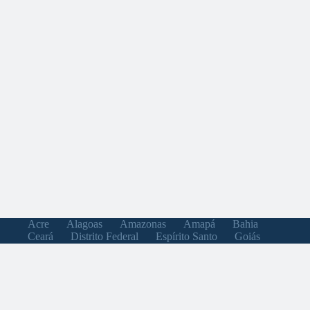
Acre
Alagoas
Amazonas
Amapá
Bahia
Ceará
Distrito Federal
Espírito Santo
Goiás
Maranhão
Minas Gerais
Mato Grosso do Sul
Mato Grosso
Pará
Paraíba
Pernambuco
Piauí
Paraná
Rio de Janeiro
Rio Grande do Norte
Rondônia
Roraima
Rio Grande do Sul
Santa Catarina
Sergipe