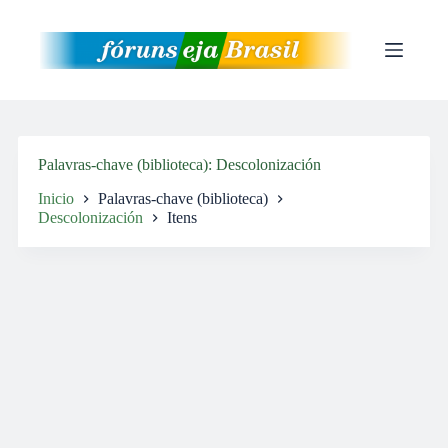
Pular
para
o
conteúdo
Palavras-chave (biblioteca)
Descolonización
Inicio
Palavras-chave (biblioteca)
Descolonización
Itens