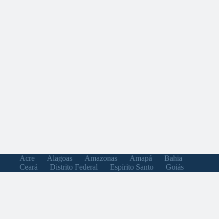
Acre
Alagoas
Amazonas
Amapá
Bahia
Ceará
Distrito Federal
Espírito Santo
Goiás
Maranhão
Minas Gerais
Mato Grosso do Sul
Mato Grosso
Pará
Paraíba
Pernambuco
Piauí
Paraná
Rio de Janeiro
Rio Grande do Norte
Rondônia
Roraima
Rio Grande do Sul
Santa Catarina
Sergipe