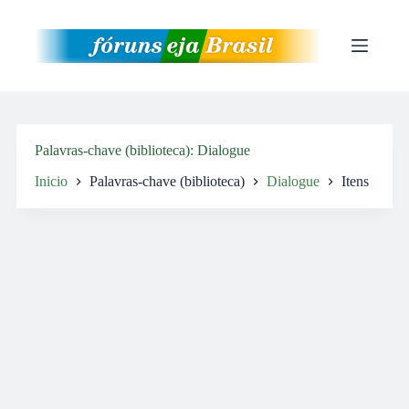
Pular
para
o
conteúdo
Palavras-chave (biblioteca)
Dialogue
Inicio
Palavras-chave (biblioteca)
Dialogue
Itens