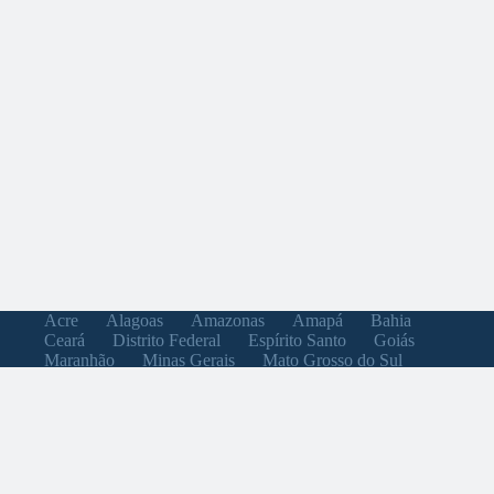
Acre
Alagoas
Amazonas
Amapá
Bahia
Ceará
Distrito Federal
Espírito Santo
Goiás
Maranhão
Minas Gerais
Mato Grosso do Sul
Mato Grosso
Pará
Paraíba
Pernambuco
Piauí
Paraná
Rio de Janeiro
Rio Grande do Norte
Rondônia
Roraima
Rio Grande do Sul
Santa Catarina
Sergipe
São Paulo