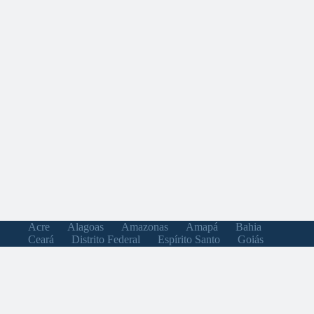
Acre
Alagoas
Amazonas
Amapá
Bahia
Ceará
Distrito Federal
Espírito Santo
Goiás
Maranhão
Minas Gerais
Mato Grosso do Sul
Mato Grosso
Pará
Paraíba
Pernambuco
Piauí
Paraná
Rio de Janeiro
Rio Grande do Norte
Rondônia
Roraima
Rio Grande do Sul
Santa Catarina
Sergipe