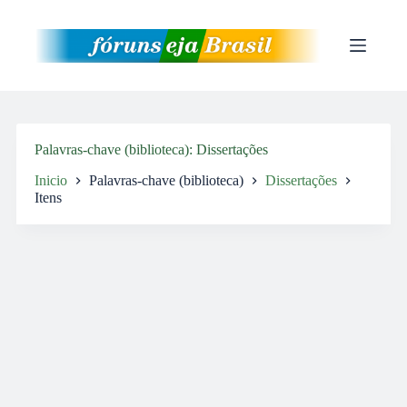
Pular
para
o
conteúdo
Palavras-chave (biblioteca)
Dissertações
Inicio
Palavras-chave (biblioteca)
Dissertações
Itens