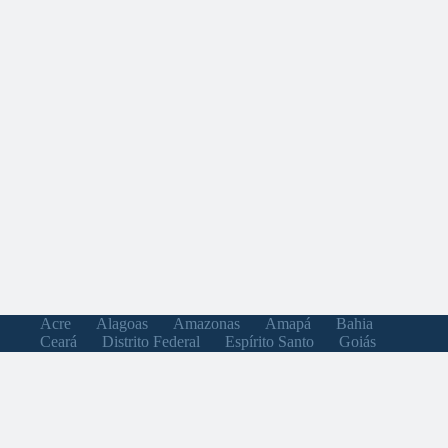
Acre
Alagoas
Amazonas
Amapá
Bahia
Ceará
Distrito Federal
Espírito Santo
Goiás
Maranhão
Minas Gerais
Mato Grosso do Sul
Mato Grosso
Pará
Paraíba
Pernambuco
Piauí
Paraná
Rio de Janeiro
Rio Grande do Norte
Rondônia
Roraima
Rio Grande do Sul
Santa Catarina
Sergipe