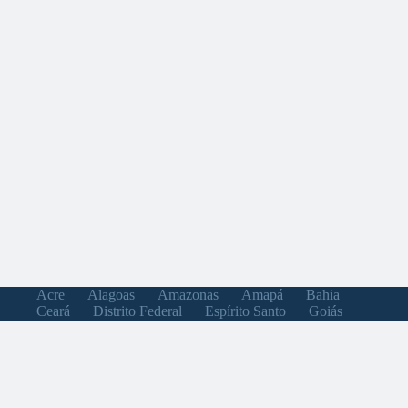
Acre
Alagoas
Amazonas
Amapá
Bahia
Ceará
Distrito Federal
Espírito Santo
Goiás
Maranhão
Minas Gerais
Mato Grosso do Sul
Mato Grosso
Pará
Paraíba
Pernambuco
Piauí
Paraná
Rio de Janeiro
Rio Grande do Norte
Rondônia
Roraima
Rio Grande do Sul
Santa Catarina
Sergipe