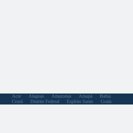
Acre
Alagoas
Amazonas
Amapá
Bahia
Ceará
Distrito Federal
Espírito Santo
Goiás
Maranhão
Minas Gerais
Mato Grosso do Sul
Mato Grosso
Pará
Paraíba
Pernambuco
Piauí
Paraná
Rio de Janeiro
Rio Grande do Norte
Rondônia
Roraima
Rio Grande do Sul
Santa Catarina
Sergipe