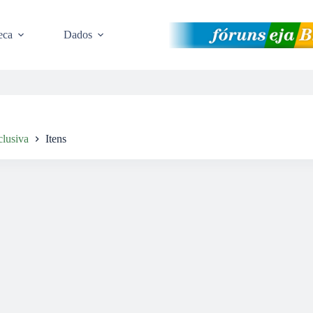
eca
Dados
clusiva
Itens