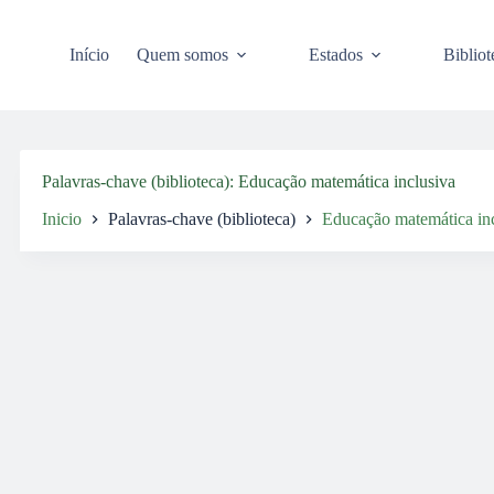
Pular
para
o
Início
Quem somos
Estados
Bibliot
conteúdo
Palavras-chave (biblioteca)
Educação matemática inclusiva
Inicio
Palavras-chave (biblioteca)
Educação matemática in