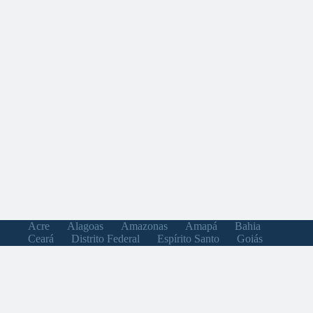
Acre
Alagoas
Amazonas
Amapá
Bahia
Ceará
Distrito Federal
Espírito Santo
Goiás
Maranhão
Minas Gerais
Mato Grosso do Sul
Mato Grosso
Pará
Paraíba
Pernambuco
Piauí
Paraná
Rio de Janeiro
Rio Grande do Norte
Rondônia
Roraima
Rio Grande do Sul
Santa Catarina
Sergipe