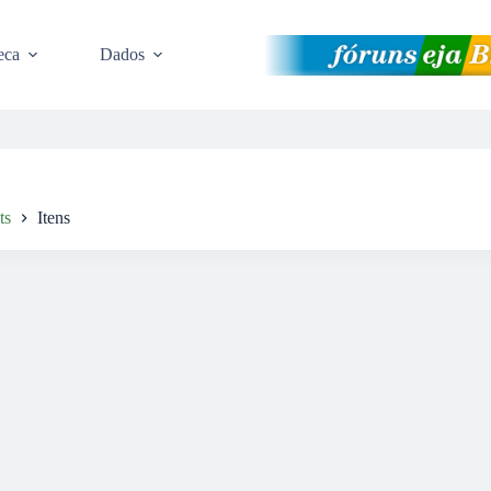
eca
Dados
ts
Itens