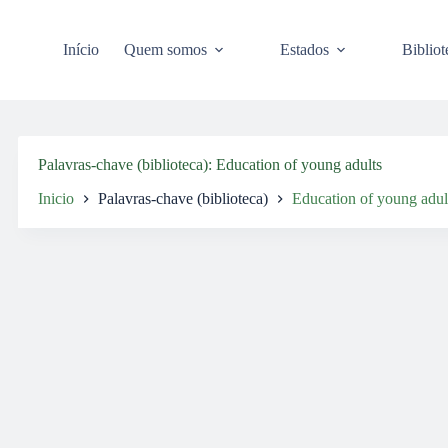
Pular
para
o
Início
Quem somos
Estados
Bibliot
conteúdo
Palavras-chave (biblioteca)
Education of young adults
Inicio
Palavras-chave (biblioteca)
Education of young adul