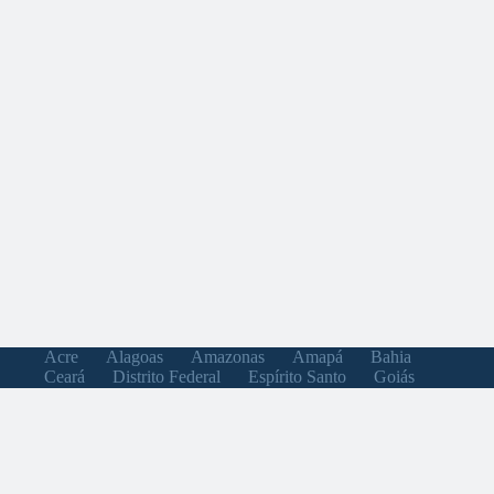
Acre
Alagoas
Amazonas
Amapá
Bahia
Ceará
Distrito Federal
Espírito Santo
Goiás
Maranhão
Minas Gerais
Mato Grosso do Sul
Mato Grosso
Pará
Paraíba
Pernambuco
Piauí
Paraná
Rio de Janeiro
Rio Grande do Norte
Rondônia
Roraima
Rio Grande do Sul
Santa Catarina
Sergipe