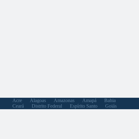
Acre
Alagoas
Amazonas
Amapá
Bahia
Ceará
Distrito Federal
Espírito Santo
Goiás
Maranhão
Minas Gerais
Mato Grosso do Sul
Mato Grosso
Pará
Paraíba
Pernambuco
Piauí
Paraná
Rio de Janeiro
Rio Grande do Norte
Rondônia
Roraima
Rio Grande do Sul
Santa Catarina
Sergipe