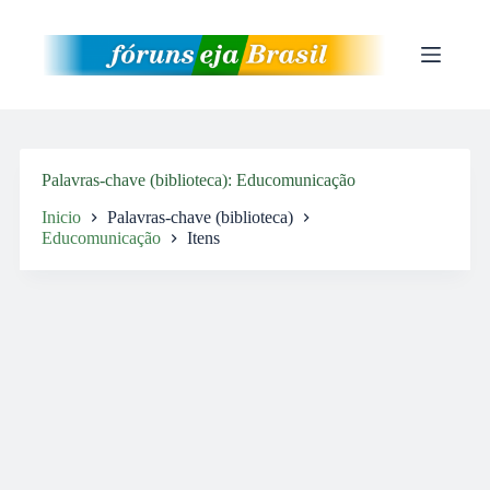
Pular
para
o
conteúdo
Palavras-chave (biblioteca)
Educomunicação
Inicio
Palavras-chave (biblioteca)
Educomunicação
Itens