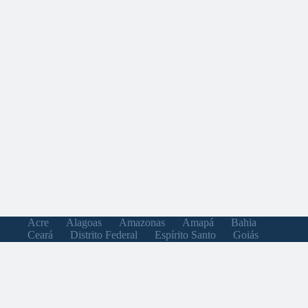
Acre
Alagoas
Amazonas
Amapá
Bahia
Ceará
Distrito Federal
Espírito Santo
Goiás
Maranhão
Minas Gerais
Mato Grosso do Sul
Mato Grosso
Pará
Paraíba
Pernambuco
Piauí
Paraná
Rio de Janeiro
Rio Grande do Norte
Rondônia
Roraima
Rio Grande do Sul
Santa Catarina
Sergipe