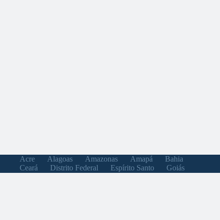
Acre
Alagoas
Amazonas
Amapá
Bahia
Ceará
Distrito Federal
Espírito Santo
Goiás
Maranhão
Minas Gerais
Mato Grosso do Sul
Mato Grosso
Pará
Paraíba
Pernambuco
Piauí
Paraná
Rio de Janeiro
Rio Grande do Norte
Rondônia
Roraima
Rio Grande do Sul
Santa Catarina
Sergipe