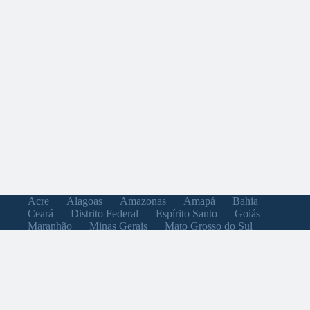
Acre
Alagoas
Amazonas
Amapá
Bahia
Ceará
Distrito Federal
Espírito Santo
Goiás
Maranhão
Minas Gerais
Mato Grosso do Sul
Mato Grosso
Pará
Paraíba
Pernambuco
Piauí
Paraná
Rio de Janeiro
Rio Grande do Norte
Rondônia
Roraima
Rio Grande do Sul
Santa Catarina
Sergipe
São Paulo