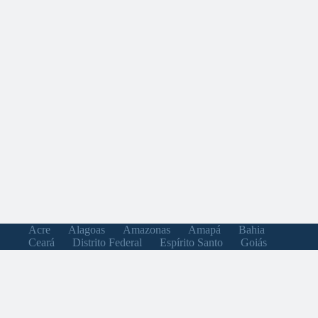
Acre
Alagoas
Amazonas
Amapá
Bahia
Ceará
Distrito Federal
Espírito Santo
Goiás
Maranhão
Minas Gerais
Mato Grosso do Sul
Mato Grosso
Pará
Paraíba
Pernambuco
Piauí
Paraná
Rio de Janeiro
Rio Grande do Norte
Rondônia
Roraima
Rio Grande do Sul
Santa Catarina
Sergipe