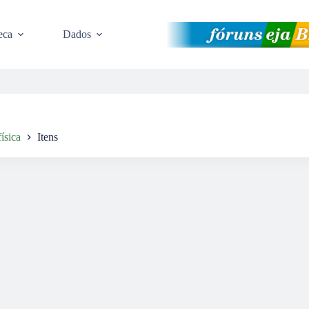
eca
Dados
ísica
Itens