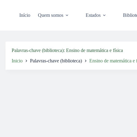
Pular
para
o
Início
Quem somos
Estados
Bibliot
conteúdo
Palavras-chave (biblioteca)
Ensino de matemática e física
Inicio
Palavras-chave (biblioteca)
Ensino de matemática e f