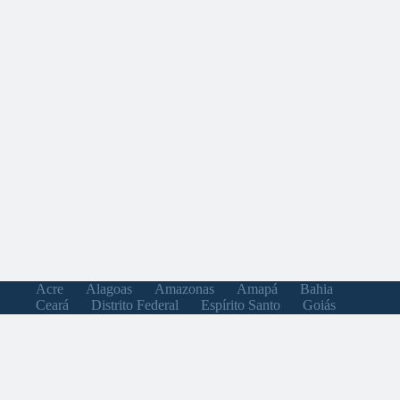
Acre
Alagoas
Amazonas
Amapá
Bahia
Ceará
Distrito Federal
Espírito Santo
Goiás
Maranhão
Minas Gerais
Mato Grosso do Sul
Mato Grosso
Pará
Paraíba
Pernambuco
Piauí
Paraná
Rio de Janeiro
Rio Grande do Norte
Rondônia
Roraima
Rio Grande do Sul
Santa Catarina
Sergipe