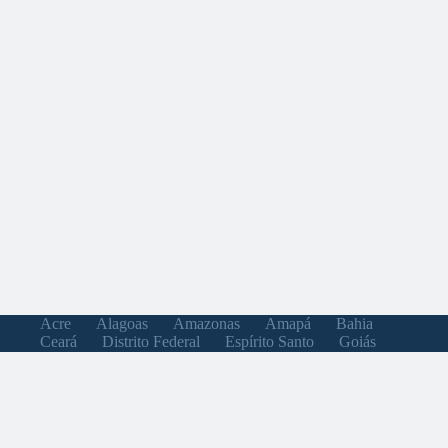
Acre
Alagoas
Amazonas
Amapá
Bahia
Ceará
Distrito Federal
Espírito Santo
Goiás
Maranhão
Minas Gerais
Mato Grosso do Sul
Mato Grosso
Pará
Paraíba
Pernambuco
Piauí
Paraná
Rio de Janeiro
Rio Grande do Norte
Rondônia
Roraima
Rio Grande do Sul
Santa Catarina
Sergipe