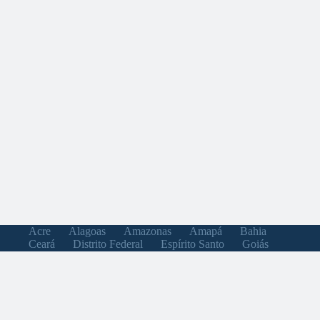
Acre
Alagoas
Amazonas
Amapá
Bahia
Ceará
Distrito Federal
Espírito Santo
Goiás
Maranhão
Minas Gerais
Mato Grosso do Sul
Mato Grosso
Pará
Paraíba
Pernambuco
Piauí
Paraná
Rio de Janeiro
Rio Grande do Norte
Rondônia
Roraima
Rio Grande do Sul
Santa Catarina
Sergipe