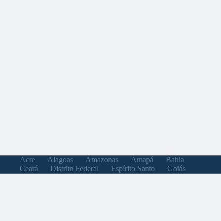
Acre
Alagoas
Amazonas
Amapá
Bahia
Ceará
Distrito Federal
Espírito Santo
Goiás
Maranhão
Minas Gerais
Mato Grosso do Sul
Mato Grosso
Pará
Paraíba
Pernambuco
Piauí
Paraná
Rio de Janeiro
Rio Grande do Norte
Rondônia
Roraima
Rio Grande do Sul
Santa Catarina
Sergipe