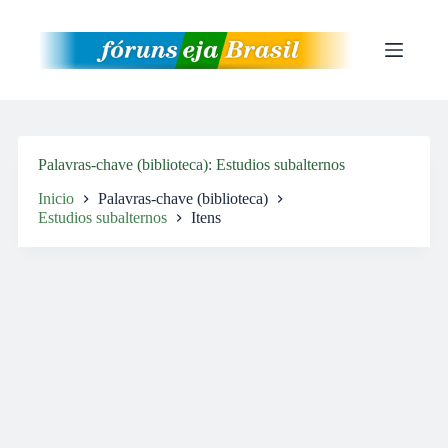
Pular
para
o
conteúdo
Palavras-chave (biblioteca)
Estudios subalternos
Inicio
Palavras-chave (biblioteca)
Estudios subalternos
Itens