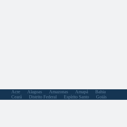
Acre
Alagoas
Amazonas
Amapá
Bahia
Ceará
Distrito Federal
Espírito Santo
Goiás
Maranhão
Minas Gerais
Mato Grosso do Sul
Mato Grosso
Pará
Paraíba
Pernambuco
Piauí
Paraná
Rio de Janeiro
Rio Grande do Norte
Rondônia
Roraima
Rio Grande do Sul
Santa Catarina
Sergipe