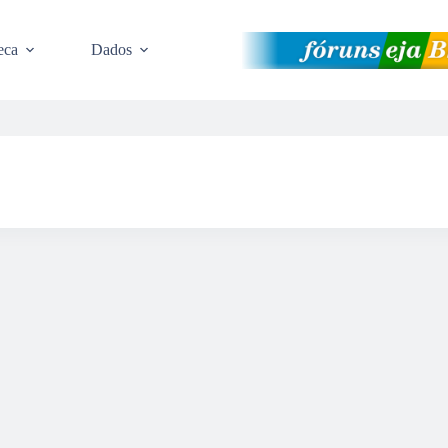
eca
Dados