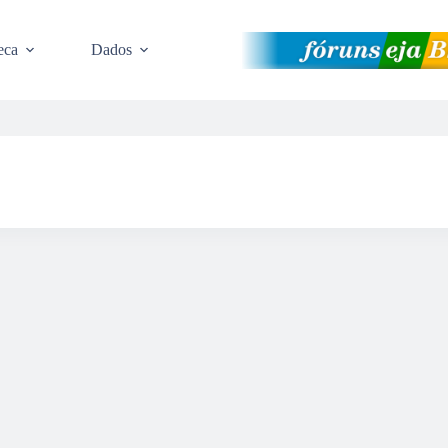
eca
Dados