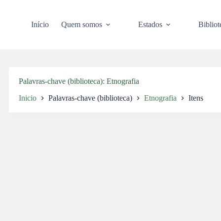
Pular
para
o
Início
Quem somos
Estados
Bibliot
conteúdo
Palavras-chave (biblioteca)
Etnografia
Inicio
Palavras-chave (biblioteca)
Etnografia
Itens