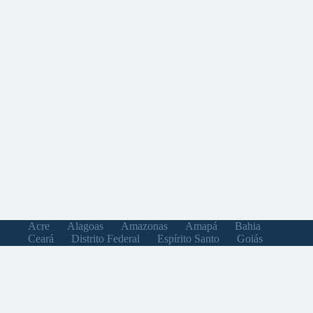
Acre
Alagoas
Amazonas
Amapá
Bahia
Ceará
Distrito Federal
Espírito Santo
Goiás
Maranhão
Minas Gerais
Mato Grosso do Sul
Mato Grosso
Pará
Paraíba
Pernambuco
Piauí
Paraná
Rio de Janeiro
Rio Grande do Norte
Rondônia
Roraima
Rio Grande do Sul
Santa Catarina
Sergipe