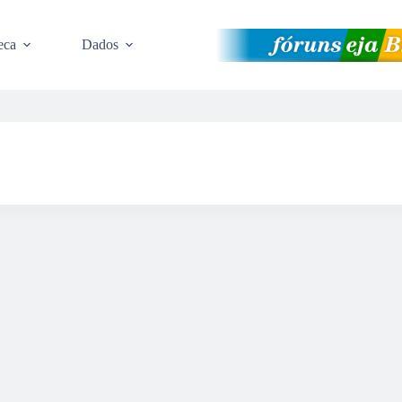
eca
Dados