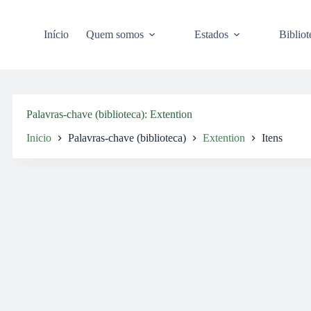
Pular
para
o
Início
Quem somos
Estados
Bibliot
conteúdo
Palavras-chave (biblioteca)
Extention
Inicio
Palavras-chave (biblioteca)
Extention
Itens