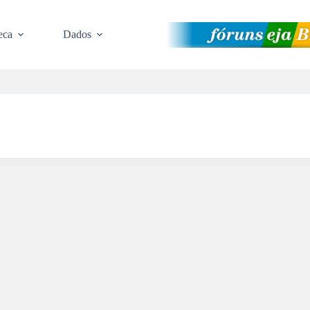
eca
Dados