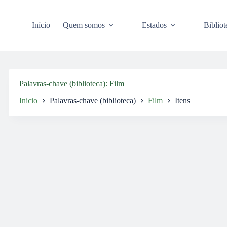
Pular
para
o
Início
Quem somos
Estados
Bibliot
conteúdo
Palavras-chave (biblioteca)
Film
Inicio
Palavras-chave (biblioteca)
Film
Itens