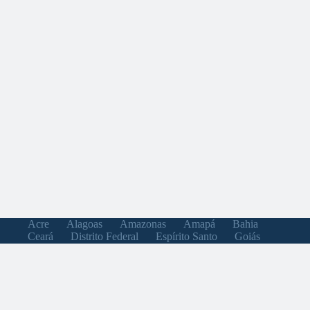
Acre
Alagoas
Amazonas
Amapá
Bahia
Ceará
Distrito Federal
Espírito Santo
Goiás
Maranhão
Minas Gerais
Mato Grosso do Sul
Mato Grosso
Pará
Paraíba
Pernambuco
Piauí
Paraná
Rio de Janeiro
Rio Grande do Norte
Rondônia
Roraima
Rio Grande do Sul
Santa Catarina
Sergipe