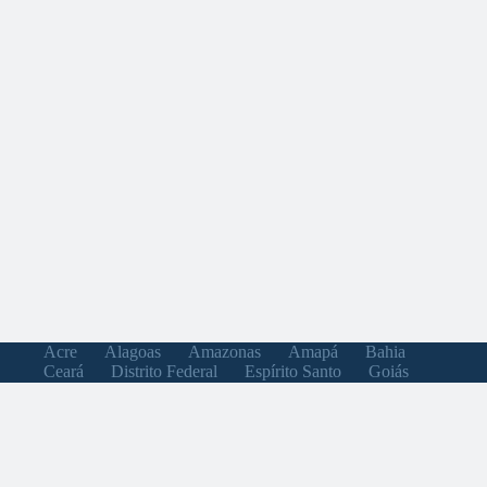
Acre
Alagoas
Amazonas
Amapá
Bahia
Ceará
Distrito Federal
Espírito Santo
Goiás
Maranhão
Minas Gerais
Mato Grosso do Sul
Mato Grosso
Pará
Paraíba
Pernambuco
Piauí
Paraná
Rio de Janeiro
Rio Grande do Norte
Rondônia
Roraima
Rio Grande do Sul
Santa Catarina
Sergipe