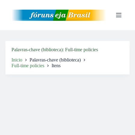
Pular
para
o
conteúdo
Palavras-chave (biblioteca)
Full-time policies
Inicio
Palavras-chave (biblioteca)
Full-time policies
Itens