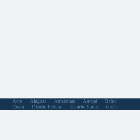
Acre
Alagoas
Amazonas
Amapá
Bahia
Ceará
Distrito Federal
Espírito Santo
Goiás
Maranhão
Minas Gerais
Mato Grosso do Sul
Mato Grosso
Pará
Paraíba
Pernambuco
Piauí
Paraná
Rio de Janeiro
Rio Grande do Norte
Rondônia
Roraima
Rio Grande do Sul
Santa Catarina
Sergipe