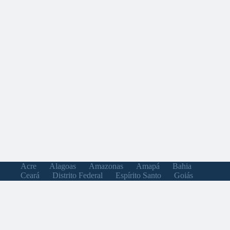
Acre
Alagoas
Amazonas
Amapá
Bahia
Ceará
Distrito Federal
Espírito Santo
Goiás
Maranhão
Minas Gerais
Mato Grosso do Sul
Mato Grosso
Pará
Paraíba
Pernambuco
Piauí
Paraná
Rio de Janeiro
Rio Grande do Norte
Rondônia
Roraima
Rio Grande do Sul
Santa Catarina
Sergipe