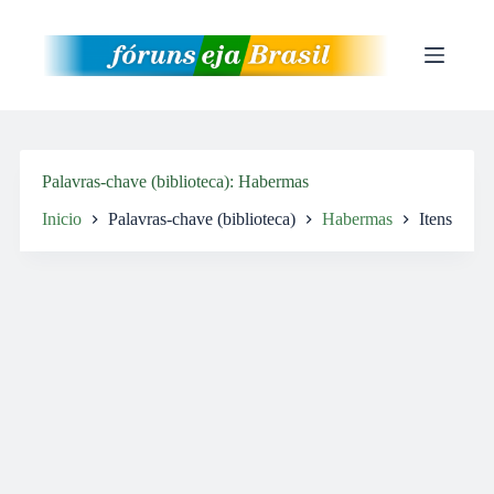
Pular
para
o
conteúdo
Palavras-chave (biblioteca)
Habermas
Inicio
Palavras-chave (biblioteca)
Habermas
Itens