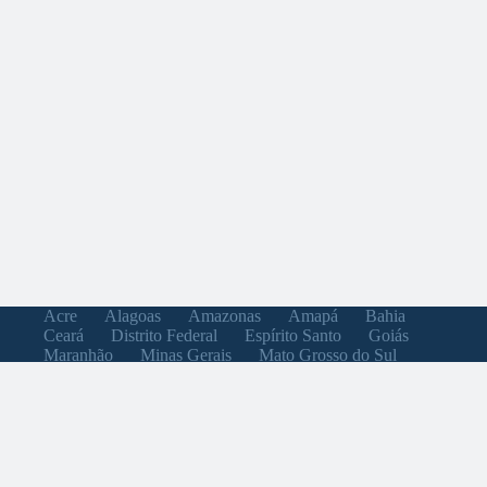
Acre
Alagoas
Amazonas
Amapá
Bahia
Ceará
Distrito Federal
Espírito Santo
Goiás
Maranhão
Minas Gerais
Mato Grosso do Sul
Mato Grosso
Pará
Paraíba
Pernambuco
Piauí
Paraná
Rio de Janeiro
Rio Grande do Norte
Rondônia
Roraima
Rio Grande do Sul
Santa Catarina
Sergipe
São Paulo